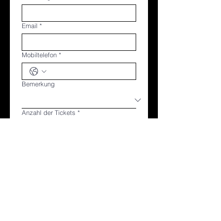
Email
*
Mobiltelefon
*
Bemerkung
Anzahl der Tickets
*
Jetzt verbindlich buchen
Lighthouse Academy
Buche jetzt Dein kostenloses