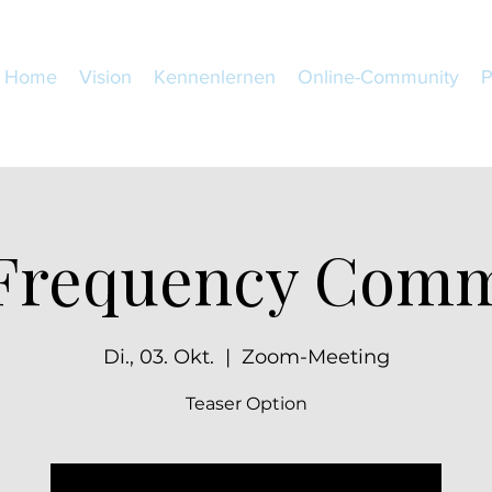
Home
Vision
Kennenlernen
Online-Community
Frequency Com
Di., 03. Okt.
  |  
Zoom-Meeting
Teaser Option