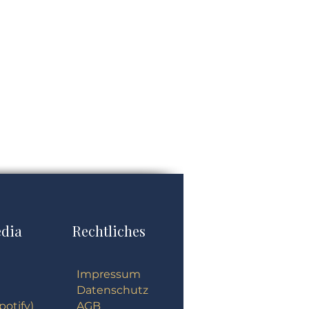
edia
Rechtliches
Impressum
Datenschutz
potify)
AGB