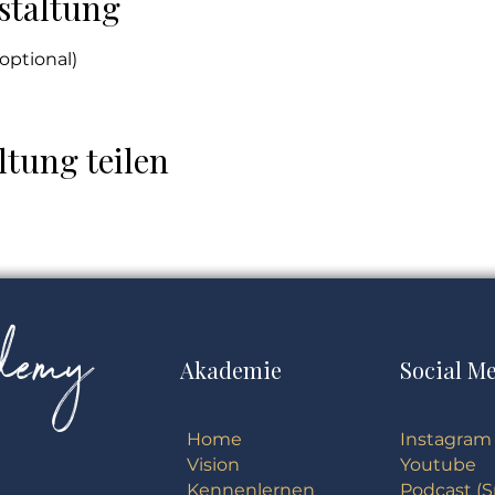
staltung
optional)
ltung teilen
ademy
Akademie
Social M
Home
Instagram
Vision
Youtube
Kennenlernen
Podcast (S