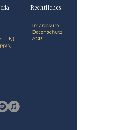
edia
Rechtliches
Impressum
Datenschutz
potify)
AGB
pple)